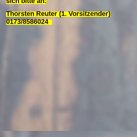
sich bitte an:
Thorsten Reuter (1. Vorsitzender)
0173/8586024